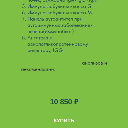
Иммуноглобулины класса G
Иммуноглобулины класса М
Панель аутоантител при
аутоиммунных заболеваниях
печени(иммуноблот)
Антитела к
асиалогликопротеиновому
рецептору, IGG
Отдельная расшифровка
анализов и
рекомендации.
10 850 ₽
ДОБАВЛЕНО
КУПИТЬ