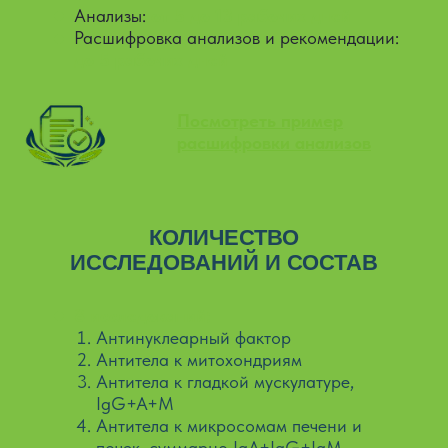
Анализы:
от 5 до 13 рабочих дней
Расшифровка анализов и рекомендации:
до 5 рабочих дней
Посмотреть пример
расшифровки анализов
КОЛИЧЕСТВО
ИССЛЕДОВАНИЙ И СОСТАВ
8 исследований:
Антинуклеарный фактор
Антитела к митохондриям
Антитела к гладкой мускулатуре,
IgG+A+M
Антитела к микросомам печени и
почек, суммарно IgA+IgG+IgM