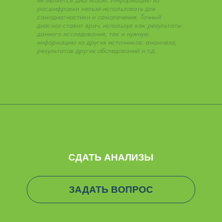
не является диагнозом. Информацию из
расшифровки нельзя использовать для
самодиагностики и самолечения. Точный
диагноз ставит врач, используя как результаты
данного исследования, так и нужную
информацию из других источников: анамнеза,
результатов других обследований и т.д.
СДАТЬ АНАЛИЗЫ
ЗАДАТЬ ВОПРОС