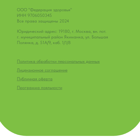
ООО "Федерация здоровья"
ИНН 9706050345
Все права защищены 2024
Юридический адрес: 19180, г. Москва, вн. пот.
г. муниципальный район Якиманка, ул. Большая
Полянка, д. 51А/9, каб. 1/1/8
Политика обработки персональных данных
Лицензионное соглашение
Публичная оферта
Программа лояльности