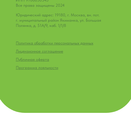
ИНН 9706050345
Все права защищены 2024
Юридический адрес: 19180, г. Москва, вн. пот.
г. муниципальный район Якиманка, ул. Большая
Полянка, д. 51А/9, каб. 1/1/8
Политика обработки персональных данных
Лицензионное соглашение
Публичная оферта
Программа лояльности