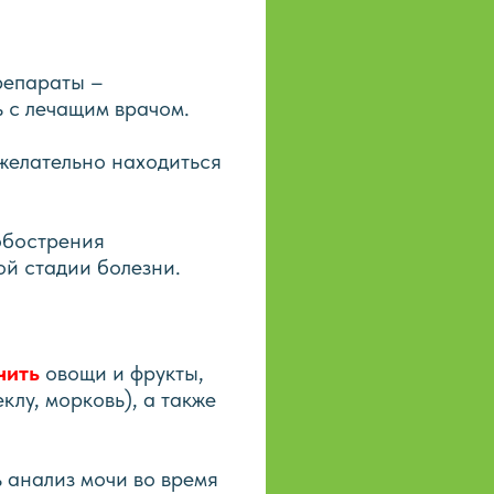
репараты –
 с лечащим врачом.
желательно находиться
обострения
ой стадии болезни.
чить
овощи и фрукты,
клу, морковь), а также
 анализ мочи во время