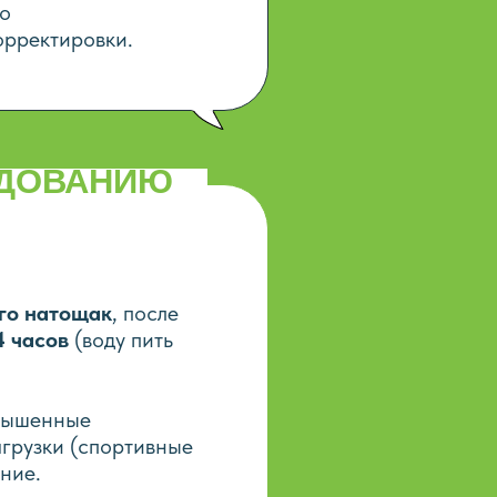
го
орректировки.
ЕДОВАНИЮ
ого натощак
, после
4 часов
(воду пить
вышенные
грузки (спортивные
ние.