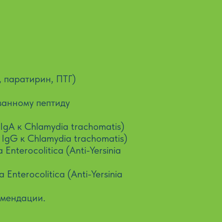
 паратирин, ПТГ)
ванному пептиду
 IgA к Chlamydia trachomatis)
 IgG к Chlamydia trachomatis)
Enterocolitica (Аnti-Yersinia
Enterocolitica (Аnti-Yersinia
омендации.