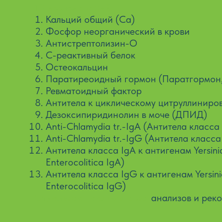
13 исследований:
Кальций общий (Ca)
Фосфор неорганический в крови
Антистрептолизин-О
С-реактивный белок
Остеокальцин
Паратиреоидный гормон (Паратгормон,
Ревматоидный фактор
Антитела к циклическому цитруллиниро
Дезоксипиридинолин в моче (ДПИД)
Anti-Chlamydia tr.-IgA (Антитела класса
Anti-Chlamydia tr.-IgG (Антитела класса
Антитела класса IgA к антигенам Yersinia 
Enterocolitica IgA)
Антитела класса IgG к антигенам Yersinia 
Enterocolitica IgG)
Отдельная расшифровка
анализов и рек