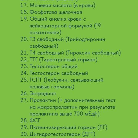
Мочевая кислота (в крови)
Фосфатаза щелочная
Общий анализ крови с
лейкоцитарной формулой (19
показателей)
ТЗ свободный (Трийодтиронин
свободный)
Т4 свободный (Тироксин свободный)
TТГ (Тиреотропный гормон)
Тестостерон общий
Тестостерон свободный
ГСПГ (Глобулин, связывающий
половые гормоны)
Эстрадиол
Пролактин (+ дополнительный тест
на макропролактин при результате
пролактина выше 700 мЕд/л)
ФСГ
Лютеинизирующий гормон (ЛГ)
Дигидротестостерон (ДГТ)