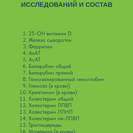
ИССЛЕДОВАНИЙ И СОСТАВ
29 исследований + общий анализ
крови 19 показателей:
25-ОН витамин D
Железо сыворотки
Ферритин
АлАТ
АсАТ
Билирубин общий
Билирубин прямой
Гликозилированный гемоглобин
Глюкоза (в крови)
Креатинин (в крови)
Холестерин общий
Холестерин ЛПВП
Холестерин ЛПНП
Холестерин не-ЛПВП
Триглицериды
Мочевина (в крови)